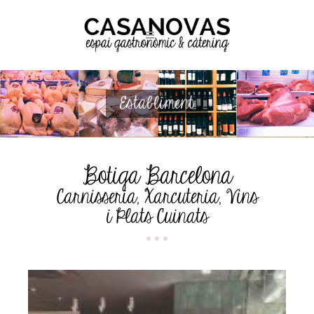
Establiment
Botiga Barcelona
Carnisseria, Xarcuteria, Vins
i Plats Cuinats