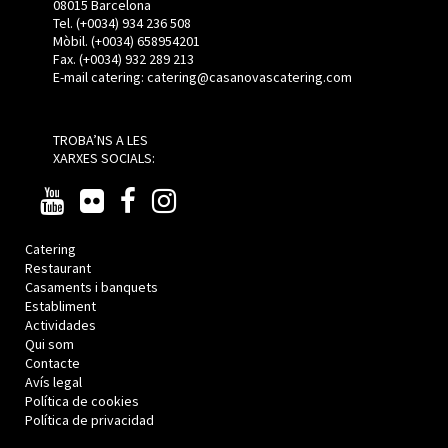
08015 Barcelona
Tel. (+0034) 934 236 508
Mòbil.
(+0034)
658954201
Fax. (+0034) 932 289 213
E-mail catering:
catering@casanovascatering.com
TROBA’NS A LES
XARXES SOCIALS:
Catering
Restaurant
Casaments i banquets
Establiment
Actividades
Qui som
Contacte
Avís legal
Política de cookies
Política de privacidad