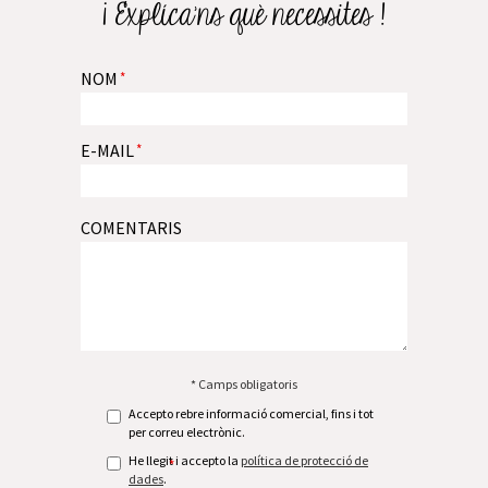
¡ Explíca’ns què necessites !
NOM
*
E-MAIL
*
COMENTARIS
* Camps obligatoris
Accepto rebre informació comercial, fins i tot
per correu electrònic.
He llegit i accepto la
política de protecció de
*
dades
.