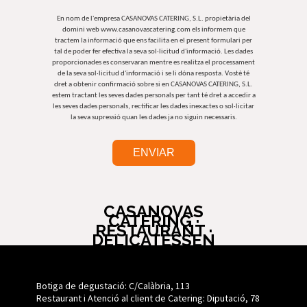
En nom de l'empresa CASANOVAS CATERING, S.L. propietària del
domini web www.casanovascatering.com els informem que
tractem la informació que ens facilita en el present formulari per
tal de poder fer efectiva la seva sol·licitud d'informació. Les dades
proporcionades es conservaran mentre es realitza el processament
de la seva sol·licitud d'informació i se li dóna resposta. Vostè té
dret a obtenir confirmació sobre si en CASANOVAS CATERING, S.L.
estem tractant les seves dades personals per tant té dret a accedir a
les seves dades personals, rectificar les dades inexactes o sol·licitar
la seva supressió quan les dades ja no siguin necessaris.
CASANOVAS
CATERING ·
RESTAURANT ·
DELICATESSEN
Botiga de degustació: C/Calàbria, 113
Restaurant i Atenció al client de Catering: Diputació, 78