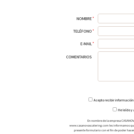
NOMBRE
*
TELÉFONO
*
E-MAIL
*
COMENTARIOS
Acepto recibir información 
He leído y
En nombre de la empresa CASANOVA
www.casanovascatering.com les informamos que t
presente formulario con el fin de poder hacer