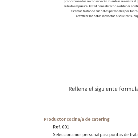
proporcionados se conservarán mientras se realiza el 
se le da respuesta. Usted tiene derecho a obtener con
estamos tratando sus datos personales por tanto 
rectificar los datos inexactos o solicitar su 
Rellena el siguiente formula
Productor cocina/a de catering
Ref. 001
Seleccionamos personal para puntas de trab