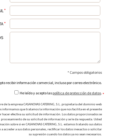
IL
*
TA
*
OS
* Campos obligatorios
pto recibir información comercial, incluso por correo electrónico.
He leído y acepto las
política de protección de datos
.
*
e de la empresa CASANOVAS CATERING, S.L. propietaria del dominio web
informamos que tratamos la información que nos facilita en el presente
er hacer efectiva su solicitud de información. Los datos proporcionados se
l procesamiento de su solicitud de información y se le da respuesta. Usted
rmación sobre si en CASANOVAS CATERING, S.L. estamos tratando sus datos
a acceder a sus datos personales, rectificar los datos inexactos o solicitar
su supresión cuando los datos ya no sean necesarios.