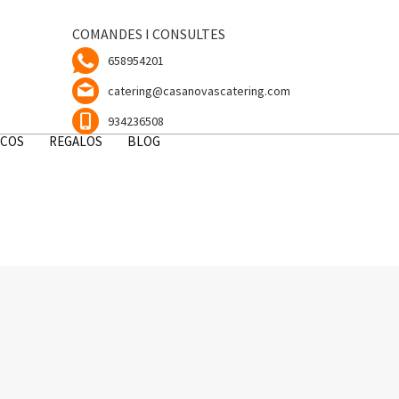
COMANDES I CONSULTES
658954201
catering@casanovascatering.com
934236508
ICOS
REGALOS
BLOG