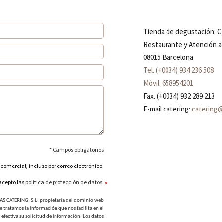
Tienda de degustación: Ca
Restaurante y Atención al
08015 Barcelona
Tel. (+0034) 934 236 508
Móvil. 658954201
Fax. (+0034) 932 289 213
E-mail catering:
catering
* Campos obligatorios
comercial, incluso por correo electrónico.
 acepto las
política de protección de datos
.
*
S CATERING, S.L. propietaria del dominio web
ratamos la información que nos facilita en el
 efectiva su solicitud de información. Los datos