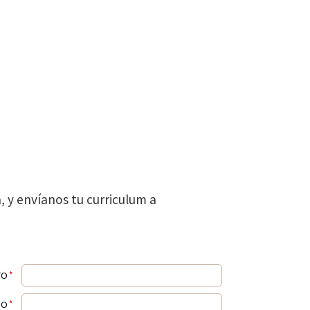
a, y envíanos tu curriculum a
TO
*
NO
*