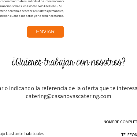
procesamiento de su solicitud de información y
firmación sobre si en CASANOVAS CATERING, S.L.
tiene derecho a acceder a sus datos personales,
supresión cuando los datos ya no sean necesarios.
¿Quieres trabajar con nosotros?
rio indicando la referencia de la oferta que te interes
catering@casanovascatering.com
NOMBRE COMPLE
ajo bastante habituales
TELÉFO