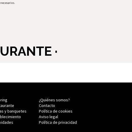
 necesarios.
URANTE ·
ring
¿Quiénes somos?
taurante
Contacto
as y banquetes
Política de cookies
ablecimiento
Aviso legal
ividades
Política de privacidad