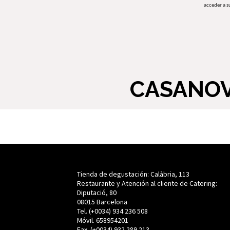
acceder a s
CASANOV
Tienda de degustación: Calàbria, 113
Restaurante y Atención al cliente de Catering:
Diputació, 80
08015 Barcelona
Tel. (+0034) 934 236 508
Móvil. 658954201
Fax. (+0034) 932 289 213