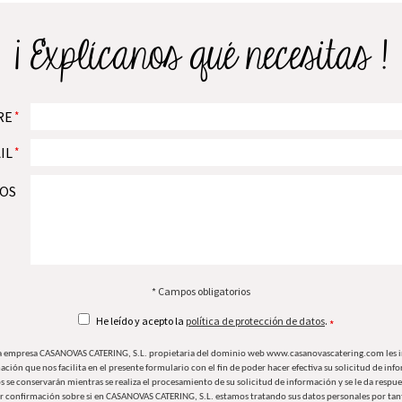
¡ Explícanos qué necesitas !
RE
*
IL
*
OS
* Campos obligatorios
He leído y acepto la
política de protección de datos
.
*
a empresa CASANOVAS CATERING, S.L. propietaria del dominio web www.casanovascatering.com les
ación que nos facilita en el presente formulario con el fin de poder hacer efectiva su solicitud de inf
se conservarán mientras se realiza el procesamiento de su solicitud de información y se le da respue
r confirmación sobre si en CASANOVAS CATERING, S.L. estamos tratando sus datos personales por tant