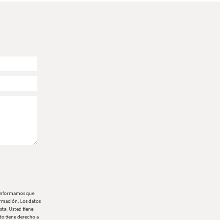
 informamos que
ormación. Los datos
sta. Usted tiene
o tiene derecho a