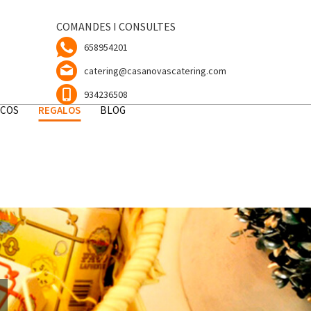
COMANDES I CONSULTES
658954201
catering@casanovascatering.com
934236508
ICOS
REGALOS
BLOG