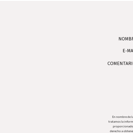
NOMB
E-MA
COMENTARI
En nombre de l
tratamos la inform
proporcionados 
derecho a obtene