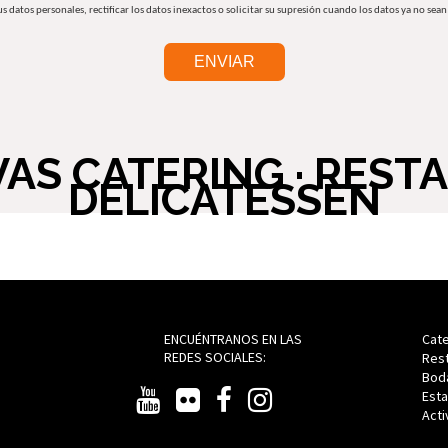
us datos personales, rectificar los datos inexactos o solicitar su supresión cuando los datos ya no sean
AS CATERING · RESTA
DELICATESSEN
ENCUÉNTRANOS EN LAS
Cate
REDES SOCIALES:
Res
Bod
Est
Act