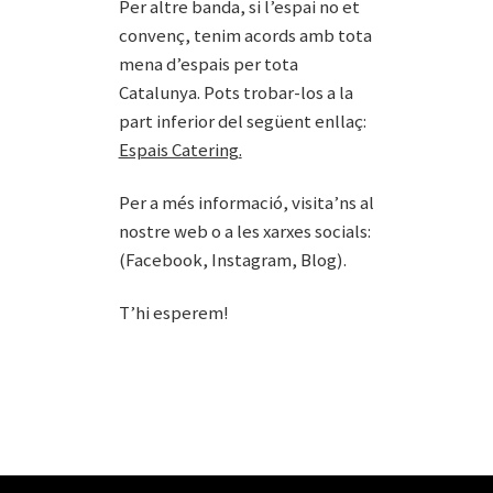
Per altre banda, si l’espai no et
convenç, tenim acords amb tota
mena d’espais per tota
Catalunya. Pots trobar-los a la
part inferior del següent enllaç:
Espais Catering
.
Per a més informació, visita’ns al
nostre web o a les xarxes socials:
(
Facebook
,
Instagram
,
Blog
).
T’hi esperem!