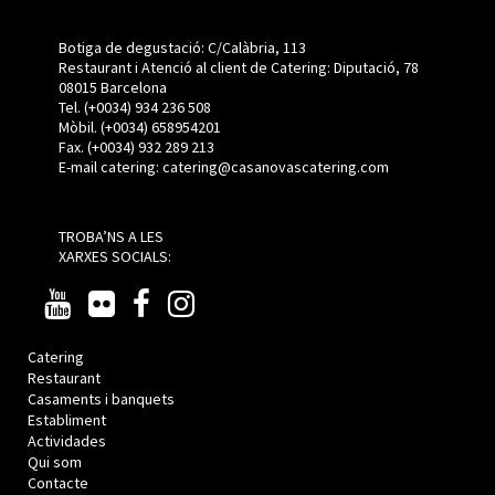
Botiga de degustació: C/Calàbria, 113
Restaurant i Atenció al client de Catering: Diputació, 78
08015 Barcelona
Tel. (+0034) 934 236 508
Mòbil.
(+0034)
658954201
Fax. (+0034) 932 289 213
E-mail catering:
catering@casanovascatering.com
TROBA’NS A LES
XARXES SOCIALS:
Catering
Restaurant
Casaments i banquets
Establiment
Actividades
Qui som
Contacte