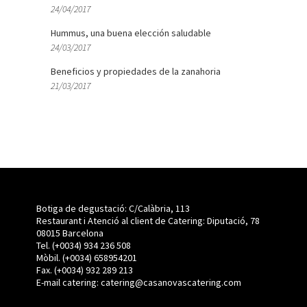
24/04/2017
Hummus, una buena elección saludable
24/03/2017
Beneficios y propiedades de la zanahoria
21/03/2017
Botiga de degustació: C/Calàbria, 113
Restaurant i Atenció al client de Catering: Diputació, 78
08015 Barcelona
Tel. (+0034) 934 236 508
Mòbil.
(+0034)
658954201
Fax. (+0034) 932 289 213
E-mail catering:
catering@casanovascatering.com