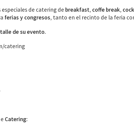
 especiales de catering de
breakfast
,
coffe break
,
cock
ra
ferias y congresos
, tanto en el recinto de la feria c
talle de su evento
.
m/catering
L
de
Catering
: