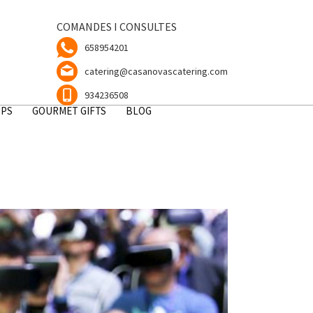
COMANDES I CONSULTES
658954201
catering@casanovascatering.com
934236508
OPS
GOURMET GIFTS
BLOG