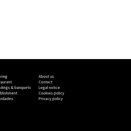
ring
About us
taurant
Contact
dings & banquets
Legal notice
ablishment
Cookies policy
ividades
Privacy policy