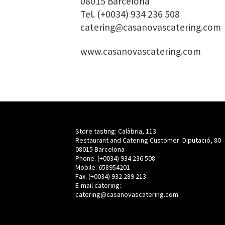
08015 Barcelona
Tel. (+0034) 934 236 508
catering@casanovascatering.com
www.casanovascatering.com
Store tasting: Calàbria, 113
Restaurant and Catering Customer: Diputació, 80
08015 Barcelona
Phone. (+0034) 934 236 508
Mobile. 658954201
Fax. (+0034) 932 289 213
E-mail catering:
catering@casanovascatering.com