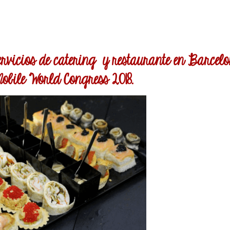
servicios de catering y restaurante en Barce
Mobile World Congress 2018.